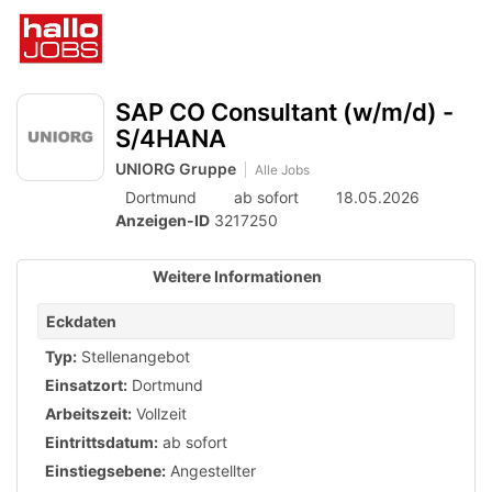
Accessibility
Anzeige
zur
Benut
Modus
aktivieren
Me
schalten
Suche
zur
öff
von
SAP CO Consultant (w/m/d) -
Navigation
zum
S/4HANA
mobilem
Inhalt
UNIORG Gruppe
Alle Jobs
Endgerät
Dortmund
ab sofort
18.05.2026
aus
Anzeigen-ID
3217250
Weitere Informationen
Eckdaten
Typ:
Stellenangebot
Einsatzort:
Dortmund
Arbeitszeit:
Vollzeit
Eintrittsdatum:
ab sofort
Einstiegsebene:
Angestellter