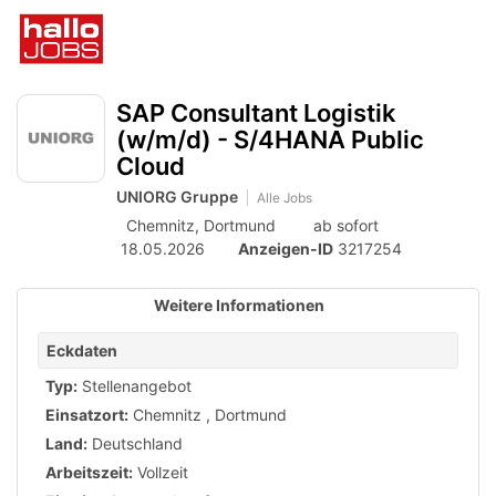
Accessibility
Anzeige
zur
Benut
Modus
aktivieren
Me
schalten
Suche
zur
öff
von
SAP Consultant Logistik
Navigation
zum
(w/m/d) - S/4HANA Public
mobilem
Inhalt
Cloud
Endgerät
UNIORG Gruppe
Alle Jobs
aus
Chemnitz,
Dortmund
ab sofort
18.05.2026
Anzeigen-ID
3217254
Weitere Informationen
Eckdaten
Typ:
Stellenangebot
Einsatzort:
Chemnitz
,
Dortmund
Land:
Deutschland
Arbeitszeit:
Vollzeit