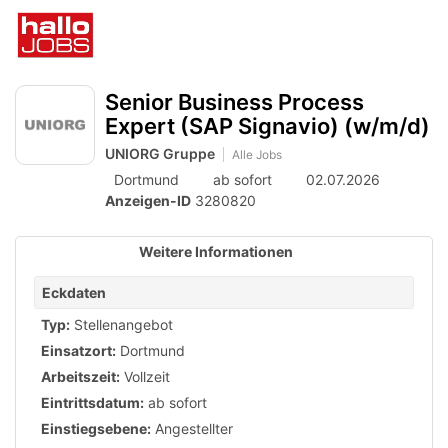
Accessibility
Anzeige
zur
Benut
Modus
aktivieren
Me
schalten
Suche
zur
öff
von
Senior Business Process
Navigation
zum
Expert (SAP Signavio) (w/m/d)
mobilem
Inhalt
UNIORG Gruppe
Alle Jobs
Endgerät
Dortmund
ab sofort
02.07.2026
aus
Anzeigen-ID
3280820
Weitere Informationen
Eckdaten
Typ:
Stellenangebot
Einsatzort:
Dortmund
Arbeitszeit:
Vollzeit
Eintrittsdatum:
ab sofort
Einstiegsebene:
Angestellter